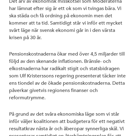
Det arv av ekonomisk misskötsel som Moderaterna
har lämnat efter sig är ett ok som vi tvingas bära. Vi
ska städa och få ordning på ekonomin men det
kommer att ta tid. Samtidigt står vi inför ett mycket
svårt läge när svensk ekonomi går in i den värsta
krisen på 30 år.
Pensionskostnaderna ökar med över 4,5 miljarder till
följd av den skenande inflationen. Bränsle- och
elkostnaderna har radikalt stigit och statsbidragen
som Ulf Kristerssons regering presenterat täcker inte
ens tiondel av de ökade pensionskostnaderna. Detta
påverkar givetvis regionens finanser och
reformutrymme.
På grund av det svåra ekonomiska läge som vi står
inför väljer koalitionen att budgetera för ett negativt
resultatkrav nästa år och åberopar synnerliga skäl. Vi