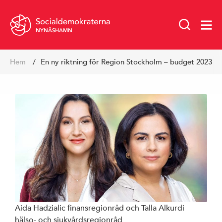
NYNÄSHAMN
Hoppa
Hem
En ny riktning för Region Stockholm – budget 2023
till
innehåll
Aida Hadzialic finansregionråd och Talla Alkurdi
hälso- och sjukvårdsregionråd