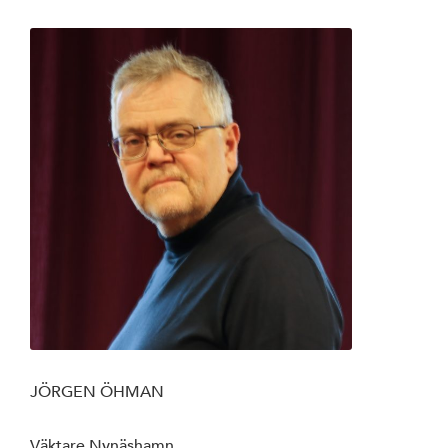
JÖRGEN ÖHMAN
Väktare Nynäshamn