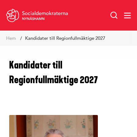
NYNÄSHAMN
Hoppa
Hem
Kandidater till Regionfullmäktige 2027
till
innehåll
Kandidater till
Regionfullmäktige 2027