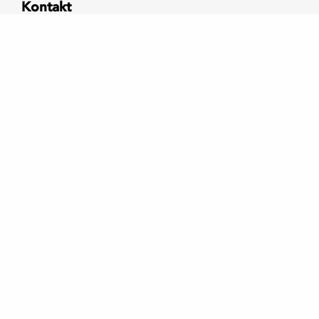
Kontakt
Stadshusplatsen 3
Folkets Hus
149 30, Nynäshamn
Sociala medier
Facebook
Instagram
Integritetspolicy
© Socialdemokraterna
Nynäshamn 2026
Till toppen