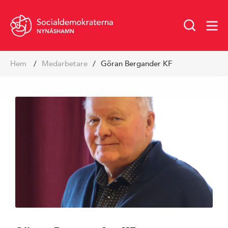
NYNÄSHAMN
Hoppa
Hem
medarbetare
Göran Bergander KF
till
innehåll