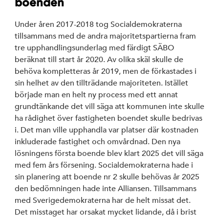
boenden
Under åren 2017-2018 tog Socialdemokraterna
tillsammans med de andra majoritetspartierna fram
tre upphandlingsunderlag med färdigt SÄBO
beräknat till start år 2020. Av olika skäl skulle de
behöva kompletteras år 2019, men de förkastades i
sin helhet av den tillträdande majoriteten. Istället
började man en helt ny process med ett annat
grundtänkande det vill säga att kommunen inte skulle
ha rådighet över fastigheten boendet skulle bedrivas
i. Det man ville upphandla var platser där kostnaden
inkluderade fastighet och omvårdnad. Den nya
lösningens första boende blev klart 2025 det vill säga
med fem års försening. Socialdemokraterna hade i
sin planering att boende nr 2 skulle behövas år 2025
den bedömningen hade inte Alliansen. Tillsammans
med Sverigedemokraterna har de helt missat det.
Det misstaget har orsakat mycket lidande, då i brist