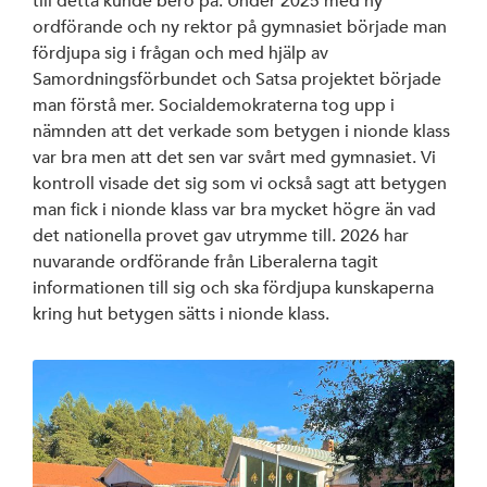
till detta kunde bero på. Under 2025 med ny
ordförande och ny rektor på gymnasiet började man
fördjupa sig i frågan och med hjälp av
Samordningsförbundet och Satsa projektet började
man förstå mer. Socialdemokraterna tog upp i
nämnden att det verkade som betygen i nionde klass
var bra men att det sen var svårt med gymnasiet. Vi
kontroll visade det sig som vi också sagt att betygen
man fick i nionde klass var bra mycket högre än vad
det nationella provet gav utrymme till. 2026 har
nuvarande ordförande från Liberalerna tagit
informationen till sig och ska fördjupa kunskaperna
kring hut betygen sätts i nionde klass.