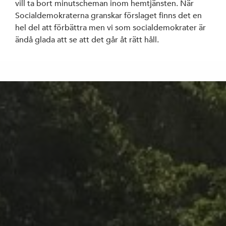
vill ta bort minutscheman inom hemtjänsten. När
Socialdemokraterna granskar förslaget finns det en
hel del att förbättra men vi som socialdemokrater är
ändå glada att se att det går åt rätt håll.