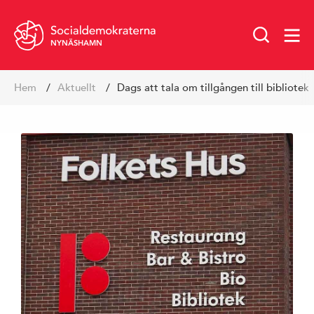
NYNÄSHAMN
Hoppa
Hem
Aktuellt
Dags att tala om tillgången till bibliotek
till
innehåll