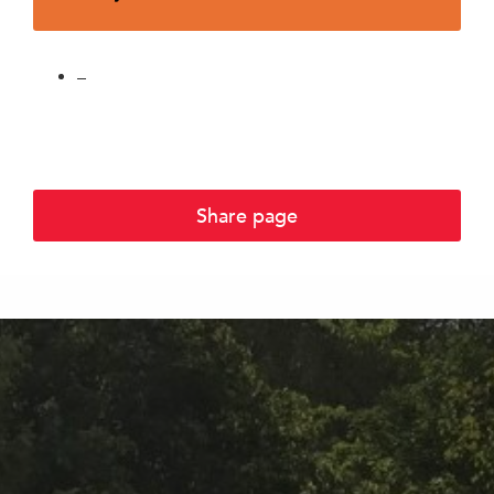
–
Share page