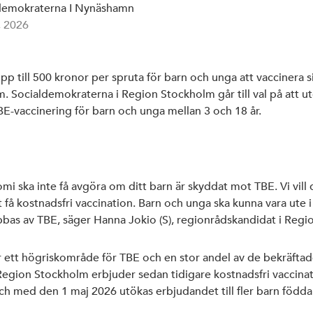
demokraterna I Nynäshamn
, 2026
upp till 500 kronor per spruta för barn och unga att vaccinera 
. Socialdemokraterna i Region Stockholm går till val på att u
E-vaccinering för barn och unga mellan 3 och 18 år.
mi ska inte få avgöra om ditt barn är skyddat mot TBE. Vi vill 
tt få kostnadsfri vaccination. Barn och unga ska kunna vara ute 
abbas av TBE, säger Hanna Jokio (S), regionrådskandidat i Reg
 ett högriskområde för TBE och en stor andel av de bekräftade
 Region Stockholm erbjuder sedan tidigare kostnadsfri vaccina
och med den 1 maj 2026 utökas erbjudandet till fler barn född