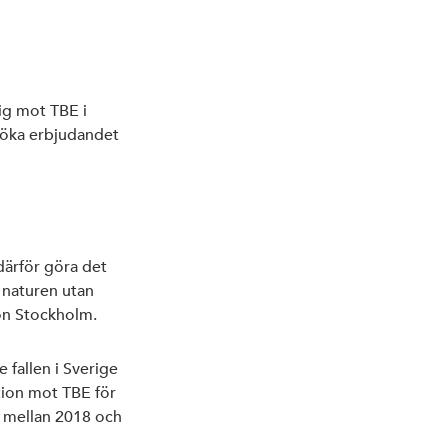
sig mot TBE i
töka erbjudandet
därför göra det
i naturen utan
ion Stockholm.
 fallen i Sverige
tion mot TBE för
a mellan 2018 och