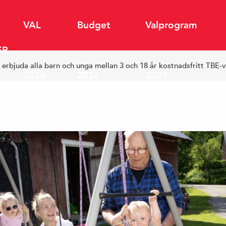
VAL
Budget
Valprogram
ER
tt erbjuda alla barn och unga mellan 3 och 18 år kostnadsfritt TBE-
2026
2026
2027