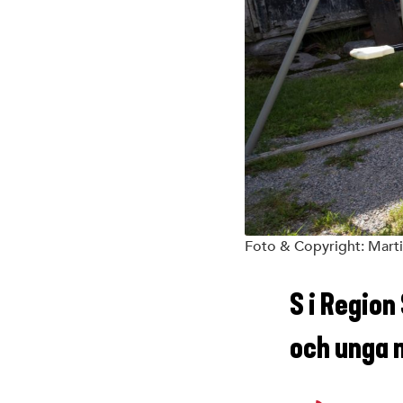
Foto & Copyright: Mart
S i Region 
och unga m