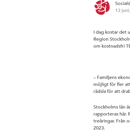
Social
13 juni
I dag kostar det 
Region Stockholm
om kostnadsfri TB
– Familjens ekono
möjligt för fler a
rädsla för att dr
Stockholms län är
rapporteras här.
treåringar. Från 
2023.