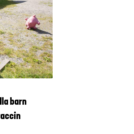
lla barn
vaccin