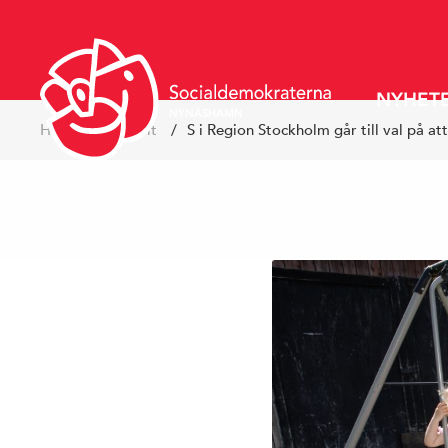
NYHET
Hoppa
NYNÄSHAMN
Hem
Aktuellt
S i Region Stockholm går till val på a
till
innehåll