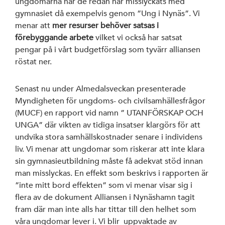
ungdomarna när de redan har misslyckats med
gymnasiet då exempelvis genom ”Ung i Nynäs”. Vi
menar att
mer resurser behöver satsas i
förebyggande arbete
vilket vi också har satsat
pengar på i vårt budgetförslag som tyvärr alliansen
röstat ner.
Senast nu under Almedalsveckan presenterade
Myndigheten för ungdoms- och civilsamhällesfrågor
(MUCF) en rapport vid namn ” UTANFÖRSKAP OCH
UNGA” där vikten av tidiga insatser klargörs för att
undvika stora samhällskostnader senare i individens
liv. Vi menar att ungdomar som riskerar att inte klara
sin gymnasieutbildning måste få adekvat stöd innan
man misslyckas. En effekt som beskrivs i rapporten är
”inte mitt bord effekten” som vi menar visar sig i
flera av de dokument Alliansen i Nynäshamn tagit
fram där man inte alls har tittar till den helhet som
våra ungdomar lever i. Vi blir uppvaktade av