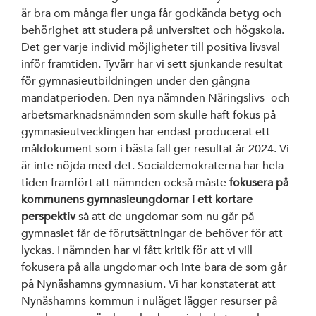
är bra om många fler unga får godkända betyg och
behörighet att studera på universitet och högskola.
Det ger varje individ möjligheter till positiva livsval
inför framtiden. Tyvärr har vi sett sjunkande resultat
för gymnasieutbildningen under den gångna
mandatperioden. Den nya nämnden Näringslivs- och
arbetsmarknadsnämnden som skulle haft fokus på
gymnasieutvecklingen har endast producerat ett
måldokument som i bästa fall ger resultat år 2024. Vi
är inte nöjda med det. Socialdemokraterna har hela
tiden framfört att nämnden också måste
fokusera på
kommunens gymnasieungdomar i ett kortare
perspektiv
så att de ungdomar som nu går på
gymnasiet får de förutsättningar de behöver för att
lyckas. I nämnden har vi fått kritik för att vi vill
fokusera på alla ungdomar och inte bara de som går
på Nynäshamns gymnasium. Vi har konstaterat att
Nynäshamns kommun i nuläget lägger resurser på