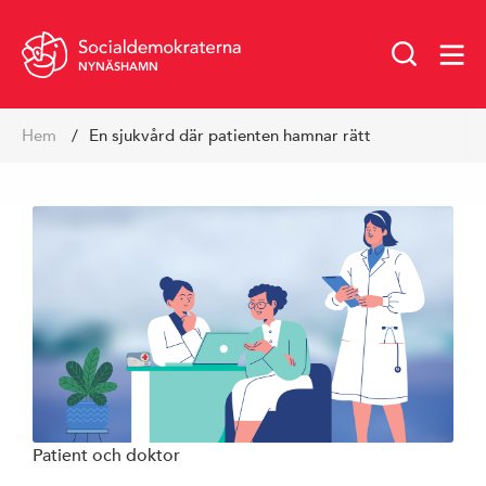
NYNÄSHAMN
Hoppa
Hem
En sjukvård där patienten hamnar rätt
till
innehåll
Patient och doktor