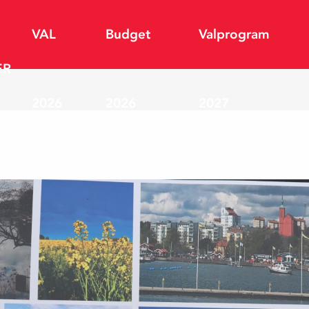
VAL
Budget
Valprogram
ER
2026
2026
2027