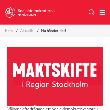
NYNÄSHAMN
Hoppa
Hem
Aktuellt
Nu händer det!
till
innehåll
Väljarna efterfrågade ett Socialdemokratiskt styre i