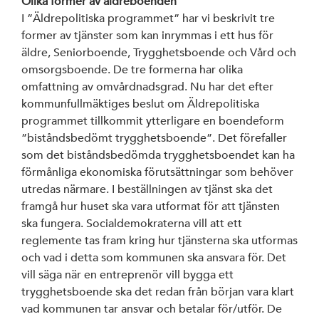
Olika former av äldreboenden
I ”Äldrepolitiska programmet” har vi beskrivit tre
former av tjänster som kan inrymmas i ett hus för
äldre, Seniorboende, Trygghetsboende och Vård och
omsorgsboende. De tre formerna har olika
omfattning av omvårdnadsgrad. Nu har det efter
kommunfullmäktiges beslut om Äldrepolitiska
programmet tillkommit ytterligare en boendeform
”biståndsbedömt trygghetsboende”. Det förefaller
som det biståndsbedömda trygghetsboendet kan ha
förmånliga ekonomiska förutsättningar som behöver
utredas närmare. I beställningen av tjänst ska det
framgå hur huset ska vara utformat för att tjänsten
ska fungera. Socialdemokraterna vill att ett
reglemente tas fram kring hur tjänsterna ska utformas
och vad i detta som kommunen ska ansvara för. Det
vill säga när en entreprenör vill bygga ett
trygghetsboende ska det redan från början vara klart
vad kommunen tar ansvar och betalar för/utför. De