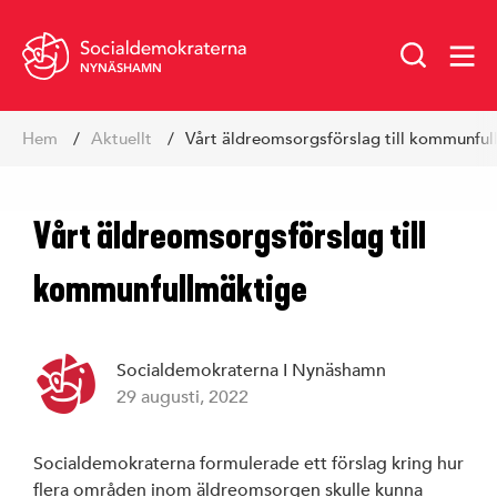
NYNÄSHAMN
Hoppa
Hem
Aktuellt
Vårt äldreomsorgsförslag till kommunfu
till
innehåll
Vårt äldreomsorgsförslag till
kommunfullmäktige
Socialdemokraterna I Nynäshamn
29 augusti, 2022
Socialdemokraterna formulerade ett förslag kring hur
flera områden inom äldreomsorgen skulle kunna